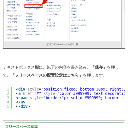
テキストボックス欄に、以下の内容を書き込み、
「保存」
を押し
て、
「フリースペースの配置設定はこちら」
を押します。
1
<
div
style
=
"position:fixed; bottom:30px; right:30
2
<
a
href
=
"#"
style
=
"color:#999999; text-decoration
3
<
span
style
=
"border:1px solid #999999; border-rad
4
</
a
>
5
</
div
>