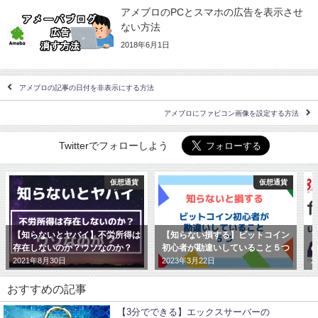
アメブロのPCとスマホの広告を表示させ
ない方法
2018年6月1日
アメブロの記事の日付を非表示にする方法
アメブロにファビコン画像を設定する方法
Twitterでフォローしよう
仮想通貨
仮想通貨
【知らないとヤバイ】不労所得は
【知らない損する】ビットコイン
存在しないのか？ウソなのか？
初心者が勘違いしていること５つ
の
2021年8月30日
2023年3月22日
2
おすすめの記事
【3分でできる】エックスサーバーの