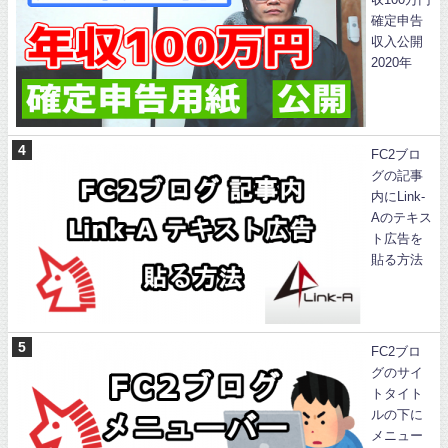
確定申告
収入公開
2020年
FC2ブロ
グの記事
内にLink-
Aのテキス
ト広告を
貼る方法
FC2ブロ
グのサイ
トタイト
ルの下に
メニュー