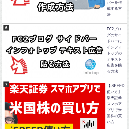
バーを作
成する方
法
FC2ブロ
グのサイ
ドバーに
インフォ
トップの
テキスト
広告を貼
る方法
【iSPEED
使い方】
楽天証券
スマホア
プリで米
国株の買
い方