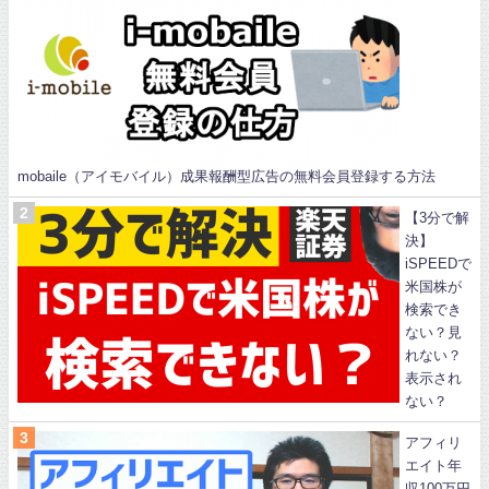
mobaile（アイモバイル）成果報酬型広告の無料会員登録する方法
【3分で解
決】
iSPEEDで
米国株が
検索でき
ない？見
れない？
表示され
ない？
アフィリ
エイト年
収100万円