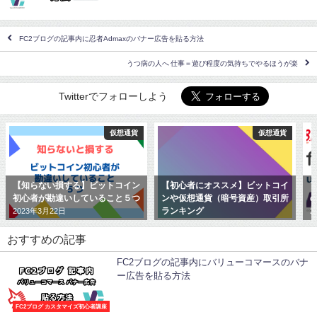
FC2ブログの記事内に忍者Admaxのバナー広告を貼る方法
うつ病の人へ 仕事＝遊び程度の気持ちでやるほうが楽
Twitterでフォローしよう
仮想通貨
仮想通貨
アフ
】ビットコイン
【初心者にオススメ】ビットコイ
アフィリエイト初心者
ていること５つ
ンや仮想通貨（暗号資産）取引所
のASP一覧 11選
ランキング
2018年8月18日
2021年5月28日
おすすめの記事
FC2ブログの記事内にバリューコマースのバナ
ー広告を貼る方法
FC2ブログ カスタマイズ初心者講座