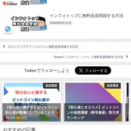
インフォトップに無料会員登録する方法
2018年6月11日
タウンライフアフィリエイトに無料会員登録する方法
Smart-C（スマート・シー）に無料会員登録する方法
Twitterでフォローしよう
仮想通貨
仮想通貨
【知らない損する】ビットコイン
【初心者にオススメ】ビットコイ
【
初心者が勘違いしていること５つ
ンや仮想通貨（暗号資産）取引所
存
ランキング
2023年3月22日
20
2021年5月28日
おすすめの記事